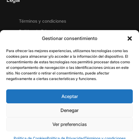
Términos y condiciones
Política de Privacidad
Gestionar consentimiento
Política de Cookies
Para ofrecer las mejores experiencias, utilizamos tecnologías como las
cookies para almacenar y/o acceder a la información del dispositivo. El
consentimiento de estas tecnologías nos permitirá procesar datos como
el comportamiento de navegación o las identificaciones únicas en este
Encuéntrenos
sitio. No consentir o retirar el consentimiento, puede afectar
negativamente a ciertas características y funciones.
Contacto
Aceptar
Denegar
Ver preferencias
© 2026 Desarrollos Concesionales Insulares S.L. Todos los
Contactar
derechos reservados.
Política de Cookies
Política de Privacidad
Términos y condiciones